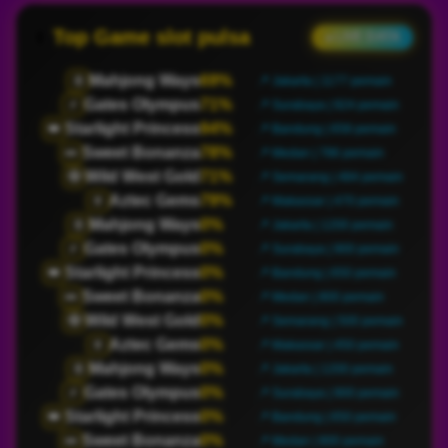
Top Game slot pulsa
● LIVE DATA
Mahjong Ways
81%
🀄
📍 Jakarta | 1196 pemain
Gates Olympus
80%
⚡
📍 Surabaya | 918 pemain
Starlight Princess
65%
👑
📍 Bandung | 651 pemain
Sweet Bonanza
79%
🍬
📍 Medan | 803 pemain
Wild West Gold
85%
🤠
📍 Semarang | 490 pemain
Aztec Gems
85%
🏺
📍 Makassar | 438 pemain
Mahjong Ways
0%
🀄
📍 Jakarta | 1200 pemain
Gates Olympus
0%
⚡
📍 Surabaya | 900 pemain
Starlight Princess
0%
👑
📍 Bandung | 650 pemain
Sweet Bonanza
0%
🍬
📍 Medan | 800 pemain
Wild West Gold
0%
🤠
📍 Semarang | 500 pemain
Aztec Gems
0%
🏺
📍 Makassar | 450 pemain
Mahjong Ways
0%
🀄
📍 Jakarta | 1200 pemain
Gates Olympus
0%
⚡
📍 Surabaya | 900 pemain
Starlight Princess
0%
👑
📍 Bandung | 650 pemain
Sweet Bonanza
0%
🍬
📍 Medan | 800 pemain