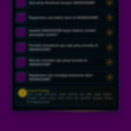
Apa yang dimaksud dengan ABANGDA88?
01
Bagaimana cara daftar akun di ABANGDA88?
02
Apakah ABANGDA88 dapat diakses melalui
03
perangkat mobile?
Provider permainan apa saja yang tersedia di
04
ABANGDA88?
Metode transaksi apa yang tersedia di
05
ABANGDA88?
Bagaimana cara menjaga keamanan akun
06
ABANGDA88?
Catatan Penting
!
Hasil setiap permainan dapat berbeda dan tidak dapat dijamin.
Tetapkan batas waktu serta dana dan gunakan layanan secara
bertanggung jawab.