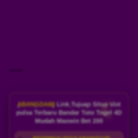
ABANGDA88
Link Tujuan Situs slot
pulsa Terbaru Bandar Toto Togel 4D
Mudah Maxwin Bet 200
INFORMASI SITUS ABANGDA88