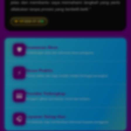
jelas dan membantu saya memahami langkah yang perlu
dilakukan tanpa proses yang berbelit-belit."
2026-07-23
Keamanan Akun
🛡️
Perlindungan data dan informasi akun pengguna
Akses Praktis
⚡
Proses daftar dan login mudah melalui berbagai perangkat
Provider Terlengkap
🎰
Beragam pilihan permainan resmi dan terbaru
Layanan Setiap Hari
🎧
Tim bantuan siap memberikan informasi kepada pengguna