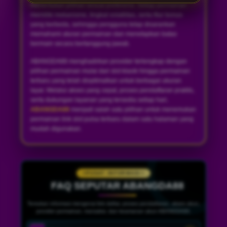
menentukan pilihan sesuai preferensi. Setiap permainan
memiliki mekanisme, tingkat volatilitas, serta fitur bonus
yang berbeda, sehingga pengguna tetap disarankan
memahami aturan permainan dan menetapkan batas
bermain secara bertanggung jawab.
ABANGDA88 menghadirkan provider terlengkap dengan
pilihan permainan mulai dari slot klasik hingga permainan
terbaru yang telah dioptimalkan untuk berbagai ukuran
layar. Melalui akses yang cepat, proses pendaftaran praktis,
serta dukungan layanan yang tersedia setiap hari,
ABANGDA88
menjadi salah satu pilihan untuk menemukan
permainan link slot pulsa terbaru dalam satu halaman yang
mudah digunakan.
PUSAT INFORMASI
FAQ SEPUTAR ABANGDA88
Temukan informasi mengenai link daftar, proses pendaftaran, akses akun,
provider permainan, transaksi, dan keamanan akun ABANGDA88.