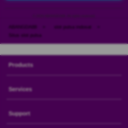
© 2026 ABANGDA88. All rights reserved.
ABANGDA88
>
slot pulsa indosat
>
Situs slot pulsa
Buka
Footer Navigation
Products
Buka
Services
Buka
Support
Buka