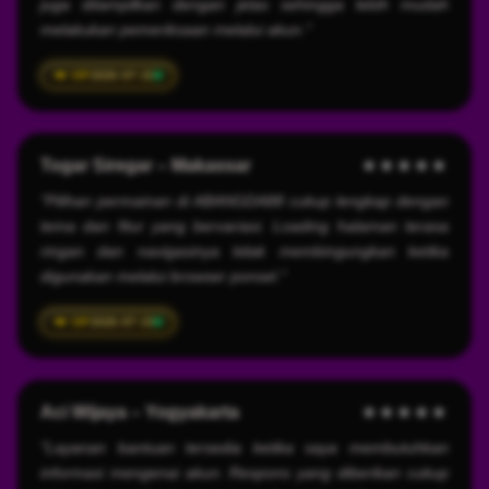
juga ditampilkan dengan jelas sehingga lebih mudah
melakukan pemeriksaan melalui akun."
2026-07-15
Togar Siregar – Makassar
★★★★★
"Pilihan permainan di ABANGDA88 cukup lengkap dengan
tema dan fitur yang bervariasi. Loading halaman terasa
ringan dan navigasinya tidak membingungkan ketika
digunakan melalui browser ponsel."
2026-07-19
Aci Wijaya – Yogyakarta
★★★★★
"Layanan bantuan tersedia ketika saya membutuhkan
informasi mengenai akun. Respons yang diberikan cukup