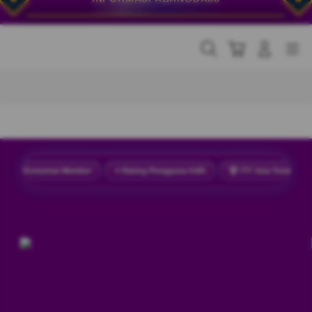
Skip
to
content
Cari
Troli
Login
Navigation
Buka Info Lebih Lanjut
 Komentar Member
⭐ Rating Pengguna 4.9/5
🏆 777 Juta Total Pengguna