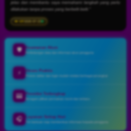
jelas dan membantu saya memahami langkah yang perlu
dilakukan tanpa proses yang berbelit-belit."
2026-07-23
Keamanan Akun
🛡️
Perlindungan data dan informasi akun pengguna
Akses Praktis
⚡
Proses daftar dan login mudah melalui berbagai perangkat
Provider Terlengkap
🎰
Beragam pilihan permainan resmi dan terbaru
Layanan Setiap Hari
🎧
Tim bantuan siap memberikan informasi kepada pengguna