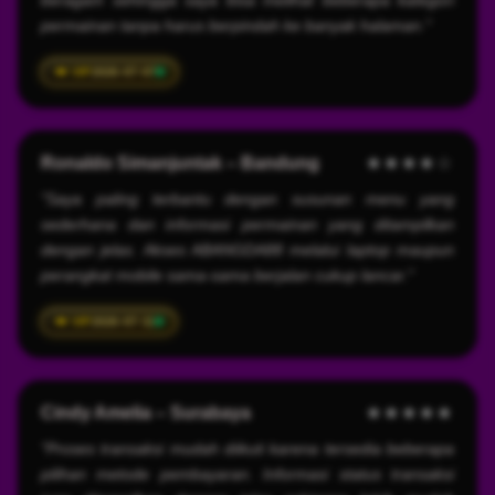
beragam sehingga saya bisa melihat beberapa kategori
permainan tanpa harus berpindah ke banyak halaman."
2026-07-07
Ronaldo Simanjuntak – Bandung
★★★★☆
"Saya paling terbantu dengan susunan menu yang
sederhana dan informasi permainan yang ditampilkan
dengan jelas. Akses ABANGDA88 melalui laptop maupun
perangkat mobile sama-sama berjalan cukup lancar."
2026-07-11
Cindy Amelia – Surabaya
★★★★★
"Proses transaksi mudah diikuti karena tersedia beberapa
pilihan metode pembayaran. Informasi status transaksi