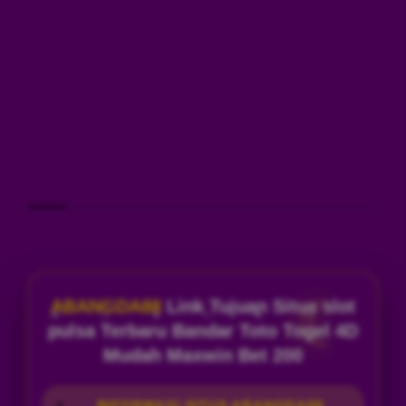
ABANGDA88
Link Tujuan Situs slot
pulsa Terbaru Bandar Toto Togel 4D
Mudah Maxwin Bet 200
INFORMASI SITUS ABANGDA88