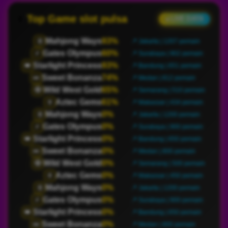
Top Game slot pulsa
● LIVE DATA
Mahjong Ways
93%
🀄
📍 Jakarta | 1207 pemain
Gates Olympus
60%
⚡
📍 Surabaya | 902 pemain
Starlight Princess
93%
👑
📍 Bandung | 651 pemain
Sweet Bonanza
74%
🍬
📍 Medan | 812 pemain
Wild West Gold
65%
🤠
📍 Semarang | 510 pemain
Aztec Gems
61%
🏺
📍 Makassar | 434 pemain
Mahjong Ways
0%
🀄
📍 Jakarta | 1200 pemain
Gates Olympus
0%
⚡
📍 Surabaya | 900 pemain
Starlight Princess
0%
👑
📍 Bandung | 650 pemain
Sweet Bonanza
0%
🍬
📍 Medan | 800 pemain
Wild West Gold
0%
🤠
📍 Semarang | 500 pemain
Aztec Gems
0%
🏺
📍 Makassar | 450 pemain
Mahjong Ways
0%
🀄
📍 Jakarta | 1200 pemain
Gates Olympus
0%
⚡
📍 Surabaya | 900 pemain
Starlight Princess
0%
👑
📍 Bandung | 650 pemain
Sweet Bonanza
0%
🍬
📍 Medan | 800 pemain