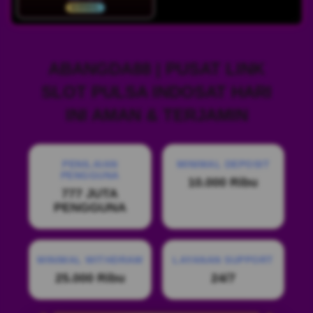
NORMAL
ABANGDA88 | PUSAT LINK
SLOT PULSA INDOSAT HARI
INI AMAN & TERJAMIN
PENILAIAN
MINIMAL DEPOSIT
PENGGUNA
10.000 Ribu
777 JUTA
PENGGUNA
MINIMAL WITHDRAW
LAYANAN SUPPORT
25.000 Ribu
24/7