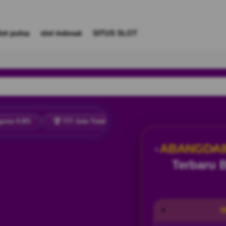
lot pulsa
slot indosat
SITUS SLOT
5
🏆 777 Juta Total Pengguna
LIVE CHAT
24/7
ABANGDA8
Terbaru 
I