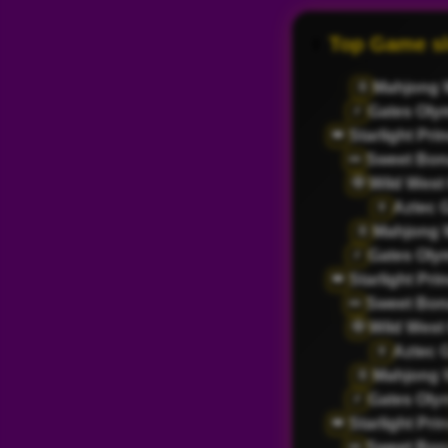
Top Game sl
Mahjong 
🀄
Gates Ol
⚡
Starlight Pri
👑
Sweet Bon
🍬
Wild West
🤠
Aztec 
🏺
Mahjong 
🀄
Gates Ol
⚡
Starlight Pri
👑
Sweet Bon
🍬
Wild West
🤠
Aztec 
🏺
Mahjong 
🀄
Gates Ol
⚡
Starlight Pri
👑
Sweet Bon
🍬