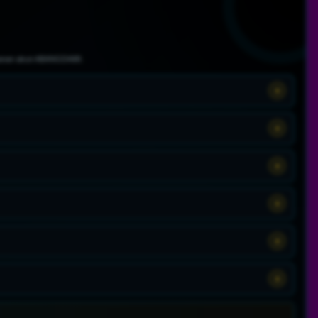
eamanan akun ABANGDA88.