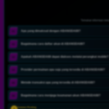
Temukan informasi meng
Apa yang dimaksud dengan ABANGDA88?
01
Bagaimana cara daftar akun di ABANGDA88?
02
Apakah ABANGDA88 dapat diakses melalui perangkat mobile?
03
Provider permainan apa saja yang tersedia di ABANGDA88?
04
Metode transaksi apa yang tersedia di ABANGDA88?
05
Bagaimana cara menjaga keamanan akun ABANGDA88?
06
Catatan Penting
!