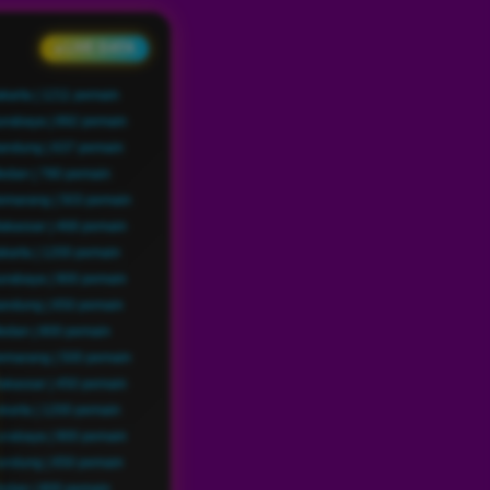
● LIVE DATA
akarta | 1211 pemain
urabaya | 892 pemain
andung | 637 pemain
edan | 780 pemain
emarang | 503 pemain
akassar | 468 pemain
akarta | 1200 pemain
urabaya | 900 pemain
andung | 650 pemain
edan | 800 pemain
emarang | 500 pemain
akassar | 450 pemain
akarta | 1200 pemain
urabaya | 900 pemain
andung | 650 pemain
edan | 800 pemain