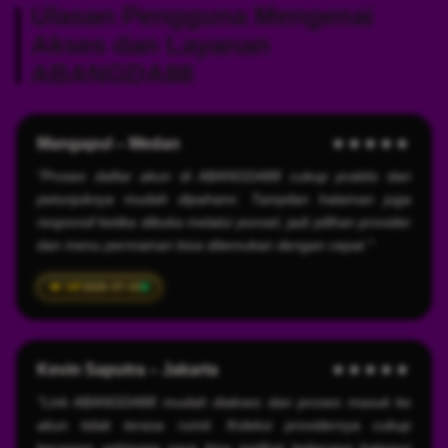
Ulasan Pengguna Mengenai
Akses dan Layanan
ABANGDA88
Mangapul – Medan
★★★★★
"Proses daftar akun di ABANGDA88 cukup praktis dan
petunjuknya mudah dipahami. Tampilan halaman juga
responsif ketika dibuka melalui ponsel, jadi pilihan provider
dan menu permainan bisa ditemukan dengan cepat."
2026-07-03
Kevin Saputra – Jakarta
★★★★★
"Link ABANGDA88 mudah diakses dan proses masuk ke
akun tidak terasa rumit. Koleksi providernya cukup