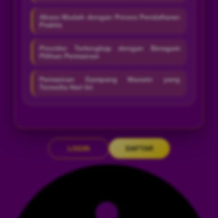
Akses Mudah dengan Proses Pendaftaran
Praktis
Provider Terlengkap dengan Beragam
Pilihan Permainan
Permainan Gampang Maxwin yang
Tersedia Hari Ini
LOGIN
DAFTAR