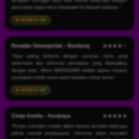
beragam sehingga saya bisa melihat beberapa kategori
permainan tanpa harus berpindah ke banyak halaman."
2026-07-07
Ronaldo Simanjuntak – Bandung
★★★★☆
"Saya paling terbantu dengan susunan menu yang
sederhana dan informasi permainan yang ditampilkan
dengan jelas. Akses ABANGDA88 melalui laptop maupun
perangkat mobile sama-sama berjalan cukup lancar."
2026-07-11
Cindy Amelia – Surabaya
★★★★★
"Proses transaksi mudah diikuti karena tersedia beberapa
pilihan metode pembayaran. Informasi status transaksi