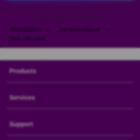
© 2026 ABANGDA88. All rights reserved.
ABANGDA88
>
slot pulsa indosat
>
Situs slot pulsa
Buka
Footer Navigation
Products
Buka
Services
Buka
Support
Buka