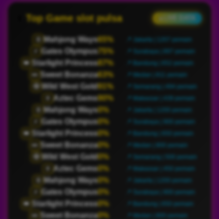
Top Game slot pulsa
● LIVE DATA
Mahjong Ways
65%
🀄
📍 Jakarta | 1207 pemain
Gates Olympus
75%
⚡
📍 Surabaya | 897 pemain
Starlight Princess
87%
👑
📍 Bandung | 652 pemain
Sweet Bonanza
63%
🍬
📍 Medan | 811 pemain
Wild West Gold
91%
🤠
📍 Semarang | 494 pemain
Aztec Gems
90%
🏺
📍 Makassar | 439 pemain
Mahjong Ways
0%
🀄
📍 Jakarta | 1200 pemain
Gates Olympus
0%
⚡
📍 Surabaya | 900 pemain
Starlight Princess
0%
👑
📍 Bandung | 650 pemain
Sweet Bonanza
0%
🍬
📍 Medan | 800 pemain
Wild West Gold
0%
🤠
📍 Semarang | 500 pemain
Aztec Gems
0%
🏺
📍 Makassar | 450 pemain
Mahjong Ways
0%
🀄
📍 Jakarta | 1200 pemain
Gates Olympus
0%
⚡
📍 Surabaya | 900 pemain
Starlight Princess
0%
👑
📍 Bandung | 650 pemain
Sweet Bonanza
0%
🍬
📍 Medan | 800 pemain