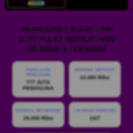
NORMAL
ABANGDA88 | PUSAT LINK
SLOT PULSA INDOSAT HARI
INI AMAN & TERJAMIN
PENILAIAN
MINIMAL DEPOSIT
PENGGUNA
10.000 Ribu
777 JUTA
PENGGUNA
MINIMAL WITHDRAW
LAYANAN SUPPORT
25.000 Ribu
24/7