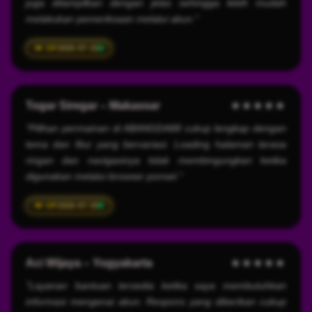
juga ditampilkan dengan jelas sehingga lebih mudah
melakukan pemeriksaan melalui akun."
2026-07-15
Togar Siregar – Makassar
★★★★★
"Pilihan permainan di ABANGDA88 cukup lengkap dengan
tema dan fitur yang bervariasi. Loading halaman terasa
ringan dan navigasinya tidak membingungkan ketika
digunakan melalui browser ponsel."
2026-07-19
Aci Wijaya – Yogyakarta
★★★★★
"Layanan bantuan tersedia ketika saya membutuhkan
informasi mengenai akun. Respons yang diberikan cukup