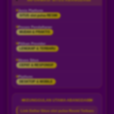
Jenis Platform
SITUS slot pulsa RESMI
Proses Pendaftaran
MUDAH & PRAKTIS
Pilihan Provider
LENGKAP & TERBARU
Akses Situs
CEPAT & RESPONSIF
Platform
DESKTOP & MOBILE
KEUNGGULAN UTAMA ABANGDA88
Link Daftar Situs slot pulsa Resmi Terbaru