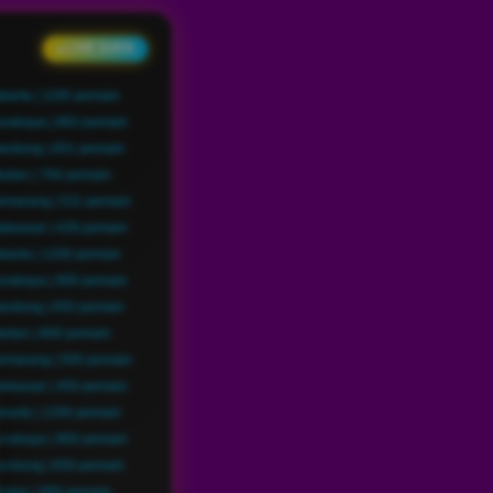
● LIVE DATA
akarta | 1185 pemain
urabaya | 883 pemain
andung | 651 pemain
edan | 794 pemain
emarang | 511 pemain
akassar | 428 pemain
akarta | 1200 pemain
urabaya | 900 pemain
andung | 650 pemain
edan | 800 pemain
emarang | 500 pemain
akassar | 450 pemain
akarta | 1200 pemain
urabaya | 900 pemain
andung | 650 pemain
edan | 800 pemain