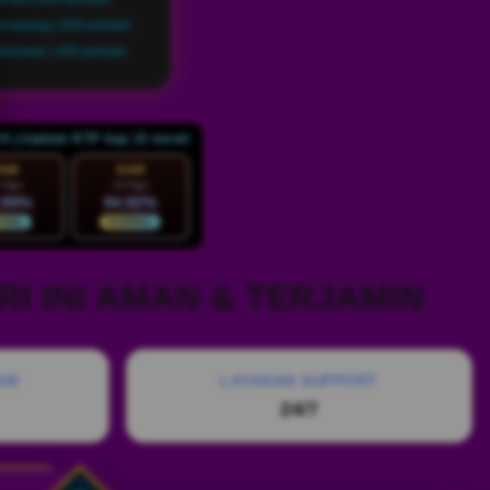
emarang | 500 pemain
akassar | 450 pemain
2 | Update RTP tiap 15 menit
RAB
KAM
 Agu
13 Agu
.99%
94.92%
ABIL
NORMAL
I INI AMAN & TERJAMIN
AW
LAYANAN SUPPORT
24/7