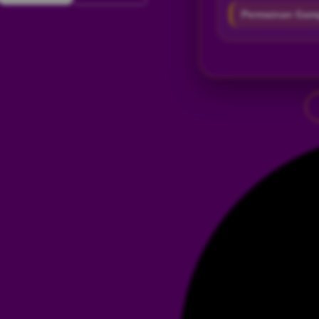
Permainan Gamp