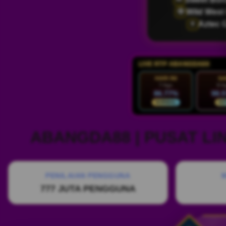
Wild West
🤠
Aztec 
🏺
LIVE RTP ABANGDA88
HARI INI
SA
7 Agu
8 A
86.77%
98.
NORMAL
HO
ABANGDA88 | PUSAT LI
PENILAIAN PENGGUNA
777 JUTA PENGGUNA