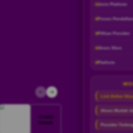
Jenis Platform
Proses Pendafta
Pilihan Provider
Akses Situs
Platform
KE
Sebelumnya
Berikutnya
Link Daftar Sit
Akses Mudah de
+4 lebih
banyak
Provider Terle