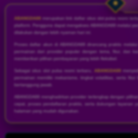
ABANGDA88
merupakan link daftar situs slot pulsa resmi te
platform. Pengguna dapat mengakses ABANGDA88 melalui pera
dilakukan dengan lebih nyaman hari ini.
Proses daftar akun di ABANGDA88 dirancang praktis melalui f
permainan dari provider populer dengan tema, fitur, dan ka
memberikan pilihan pembayaran yang lebih fleksibel.
Sebagai situs slot pulsa resmi terbaru,
ABANGDA88
menyedi
permainan memiliki mekanisme, tingkat volatilitas, serta 
bertanggung jawab.
ABANGDA88 menghadirkan provider terlengkap dengan pilihan pe
cepat, proses pendaftaran praktis, serta dukungan layanan y
halaman yang mudah digunakan.