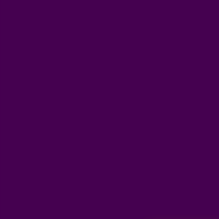
Layer Popup Close