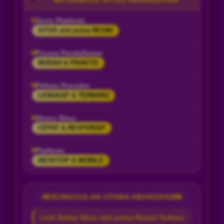
Jenis Platform
SITUS slot pulsa RESMI
Proses Pendaftaran
MUDAH & PRAKTIS
Pilihan Provider
LENGKAP & TERBARU
Akses Situs
CEPAT & RESPONSIF
Platform
DESKTOP & MOBILE
KEUNGGULAN UTAMA ABANGDA88
Link Daftar Situs slot pulsa Resmi Terbaru