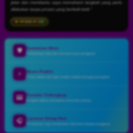
jelas dan membantu saya memahami langkah yang perlu
dilakukan tanpa proses yang berbelit-belit."
2026-07-23
Keamanan Akun
🛡️
Perlindungan data dan informasi akun pengguna
Akses Praktis
⚡
Proses daftar dan login mudah melalui berbagai perangkat
Provider Terlengkap
🎰
Beragam pilihan permainan resmi dan terbaru
Layanan Setiap Hari
🎧
Tim bantuan siap memberikan informasi kepada pengguna