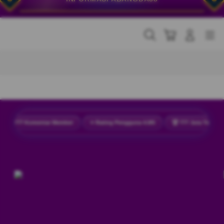
Skip
to
content
Cari
Troli
Login
Navigation
Buka Info Lebih Lanjut
777 Komentar Member
⭐ Rating Pengguna 4.9/5
🏆 777 Juta Total Penggun