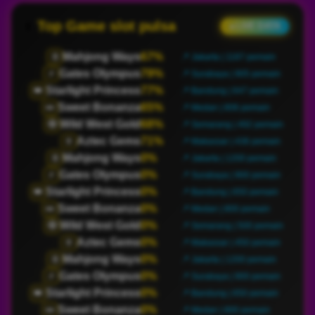
Top Game slot pulsa
● LIVE DATA
Mahjong Ways
67%
🀄
📍 Jakarta | 1187 pemain
Gates Olympus
79%
⚡
📍 Surabaya | 905 pemain
Starlight Princess
77%
👑
📍 Bandung | 647 pemain
Sweet Bonanza
65%
🍬
📍 Medan | 806 pemain
Wild West Gold
68%
🤠
📍 Semarang | 492 pemain
Aztec Gems
71%
🏺
📍 Makassar | 436 pemain
Mahjong Ways
0%
🀄
📍 Jakarta | 1200 pemain
Gates Olympus
0%
⚡
📍 Surabaya | 900 pemain
Starlight Princess
0%
👑
📍 Bandung | 650 pemain
Sweet Bonanza
0%
🍬
📍 Medan | 800 pemain
Wild West Gold
0%
🤠
📍 Semarang | 500 pemain
Aztec Gems
0%
🏺
📍 Makassar | 450 pemain
Mahjong Ways
0%
🀄
📍 Jakarta | 1200 pemain
Gates Olympus
0%
⚡
📍 Surabaya | 900 pemain
Starlight Princess
0%
👑
📍 Bandung | 650 pemain
Sweet Bonanza
0%
🍬
📍 Medan | 800 pemain