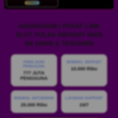
NORMAL
ABANGDA88 | PUSAT LINK
SLOT PULSA INDOSAT HARI
INI AMAN & TERJAMIN
PENILAIAN
MINIMAL DEPOSIT
PENGGUNA
10.000 Ribu
777 JUTA
PENGGUNA
MINIMAL WITHDRAW
LAYANAN SUPPORT
25.000 Ribu
24/7