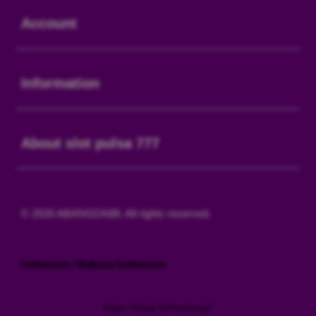
Account
Buka
Information
Buka
About slot pulsa 777
© 2026 ABANGDA88. All rights reserved.
Indonesia / Bahasa Indonesia
Ingin Tetap Terhubung?