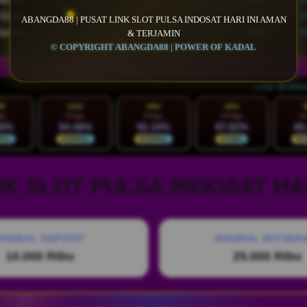
 Gold
0%
📍 S
ABANGDA88 | PUSAT LINK SLOT PULSA INDOSAT HARI INI AMAN
Gems
0%
📍 M
& TERJAMIN
© COPYRIGHT ABANGDA88 | POWER OF KADAL
LIVE 20:04:3
M
SAB
MIN
SEN
gu
8 Agu
9 Agu
10 Agu
11
49%
94.48%
92.10%
97.82%
86
MAL
NORMAL
NORMAL
STABIL
NO
NK SLOT PULSA INDOSAT HAR
MINIMAL DEPOSIT
MINIMAL WITHDR
10.000 Ribu
25.000 Ribu