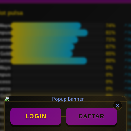
ot pulsa
Ways
74%
📍 J
ympus
81%
📍 S
ncess
71%
📍 B
anza
67%
📍 M
 Gold
65%
📍 S
Gems
80%
📍 M
Ways
0%
📍 J
ympus
0%
📍 S
ncess
0%
📍 B
anza
0%
📍 M
 Gold
0%
📍 S
Gems
0%
📍 M
Ways
0%
📍 J
LOGIN
DAFTAR
ympus
0%
📍 S
ncess
0%
📍 B
anza
0%
📍 M