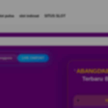
lot pulsa
slot indosat
SITUS SLOT
💬 888.777 Komentar Member
⭐ Rating Pengguna 4.9/5
ABANGDA8
Terbaru 
I