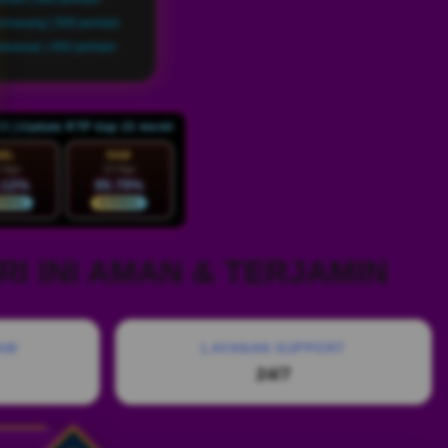
emarang | 500 pemain
akassar | 450 pemain
6 | Update RTP tiap 15 menit
SEL
RAB
 Agu
12 Agu
.12%
85.79%
RMAL
NORMAL
I INI AMAN & TERJAMIN
AW
LAYANAN SUPPORT
24/7