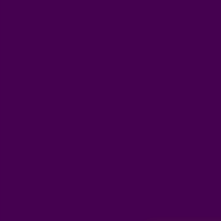
Layer Popup Close