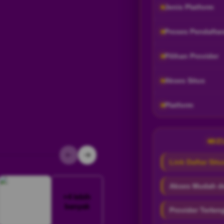
Jenis Platform
Proses Pendafta
Pilihan Provider
Akses Situs
Platform
KE
Sebelumnya
Berikutnya
Link Daftar Sit
Akses Mudah de
+4 lebih
banyak
Provider Terle