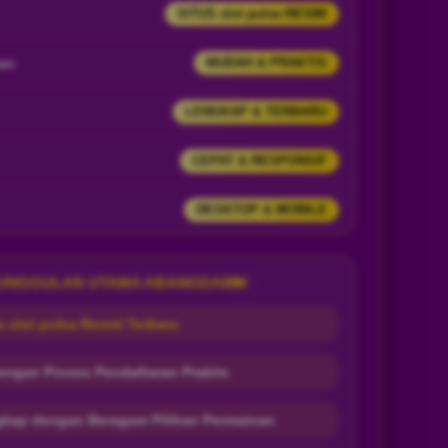
SITUS slot pulsa RESMI
ran
MUDAH & PRAKTIS
LENGKAP & TERBARU
CEPAT & RESPONSIF
DESKTOP & MOBILE
UNGGULAN UTAMA ABANGDA88
us slot pulsa Resmi Terbaru
ngan Proses Pendaftaran Praktis
ngkap dengan Beragam Pilihan Permainan