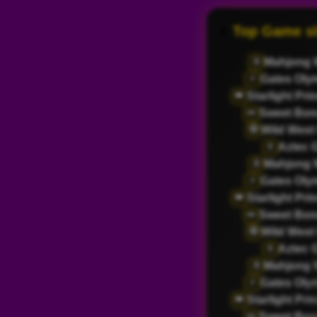
Top Game sl
Mahjong 
🀄
Gates Ol
⚡
Starlight Pri
👑
Sweet Bon
🍬
Wild West
🤠
Aztec 
🏺
Mahjong 
🀄
Gates Ol
⚡
Starlight Pri
👑
Sweet Bon
🍬
Wild West
🤠
Aztec 
🏺
Mahjong 
🀄
Gates Ol
⚡
Starlight Pri
👑
Sweet Bon
🍬