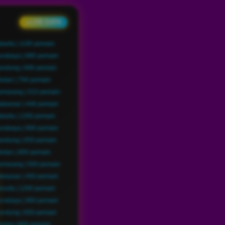
● LIVE DATA
akarta | 1195 pemain
urabaya | 885 pemain
andung | 666 pemain
edan | 794 pemain
emarang | 515 pemain
akassar | 448 pemain
akarta | 1200 pemain
urabaya | 900 pemain
andung | 650 pemain
edan | 800 pemain
emarang | 500 pemain
akassar | 450 pemain
akarta | 1200 pemain
urabaya | 900 pemain
andung | 650 pemain
edan | 800 pemain