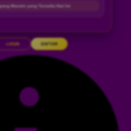
ang Maxwin yang Tersedia Hari Ini
LOGIN
DAFTAR