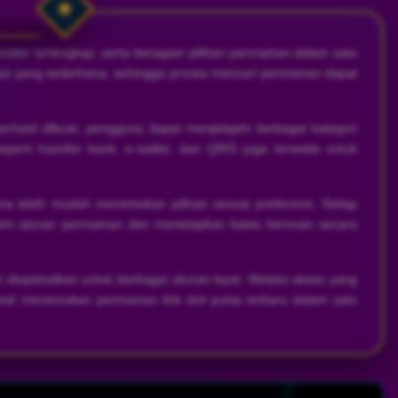
ovider terlengkap, serta beragam pilihan permainan dalam satu
si yang sederhana, sehingga proses mencari permainan dapat
erhasil dibuat, pengguna dapat menjelajahi berbagai kategori
perti transfer bank, e-wallet, dan QRIS juga tersedia untuk
a lebih mudah menentukan pilihan sesuai preferensi. Setiap
ahami aturan permainan dan menetapkan batas bermain secara
 dioptimalkan untuk berbagai ukuran layar. Melalui akses yang
ntuk menemukan permainan link slot pulsa terbaru dalam satu