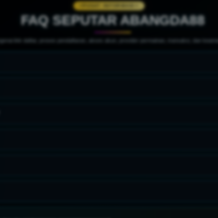
PUSAT INFORMASI
FAQ SEPUTAR ABANGDA88
enai link daftar, proses pendaftaran, akses akun, provider permainan, transaksi, dan k