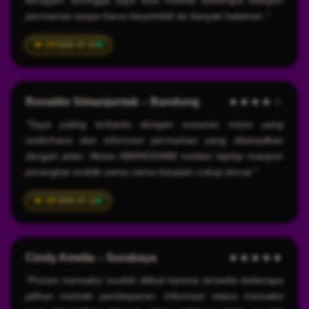
beragam sehingga saya bisa melihat beberapa kategori
permainan tanpa harus berpindah ke banyak halaman."
2026-07-07
Ronaldo Simanjuntak – Bandung
★★★★☆
"Saya paling terbantu dengan susunan menu yang
sederhana dan informasi permainan yang ditampilkan
dengan jelas. Akses ABANGDA88 melalui laptop maupun
perangkat mobile sama-sama berjalan cukup lancar."
2026-07-11
Cindy Amelia – Surabaya
★★★★★
"Proses transaksi mudah diikuti karena tersedia beberapa
pilihan metode pembayaran. Informasi status transaksi