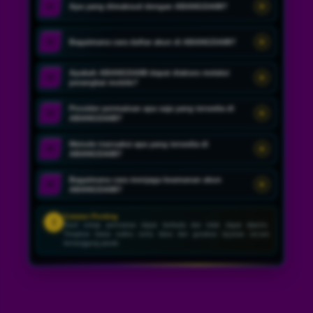
Apa yang dimaksud dengan ABANGDA88?
01
Bagaimana cara daftar akun di ABANGDA88?
02
Apakah ABANGDA88 dapat diakses melalui
03
perangkat mobile?
Provider permainan apa saja yang tersedia di
04
ABANGDA88?
Metode transaksi apa yang tersedia di
05
ABANGDA88?
Bagaimana cara menjaga keamanan akun
06
ABANGDA88?
Catatan Penting
!
Hasil setiap permainan dapat berbeda dan tidak dapat dijamin.
Tetapkan batas waktu serta dana dan gunakan layanan secara
bertanggung jawab.