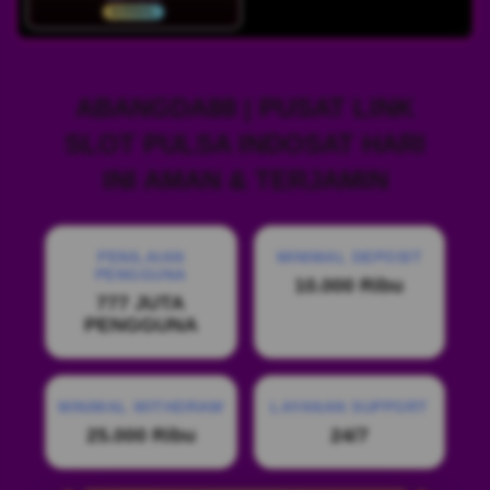
NORMAL
ABANGDA88 | PUSAT LINK
SLOT PULSA INDOSAT HARI
INI AMAN & TERJAMIN
PENILAIAN
MINIMAL DEPOSIT
PENGGUNA
10.000 Ribu
777 JUTA
PENGGUNA
MINIMAL WITHDRAW
LAYANAN SUPPORT
25.000 Ribu
24/7