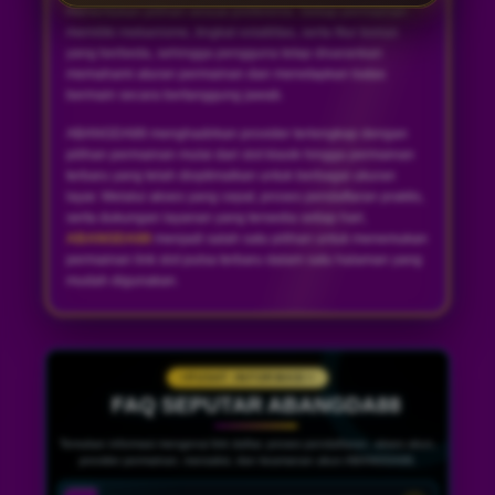
menentukan pilihan sesuai preferensi. Setiap permainan
memiliki mekanisme, tingkat volatilitas, serta fitur bonus
yang berbeda, sehingga pengguna tetap disarankan
memahami aturan permainan dan menetapkan batas
bermain secara bertanggung jawab.
ABANGDA88 menghadirkan provider terlengkap dengan
pilihan permainan mulai dari slot klasik hingga permainan
terbaru yang telah dioptimalkan untuk berbagai ukuran
layar. Melalui akses yang cepat, proses pendaftaran praktis,
serta dukungan layanan yang tersedia setiap hari,
ABANGDA88
menjadi salah satu pilihan untuk menemukan
permainan link slot pulsa terbaru dalam satu halaman yang
mudah digunakan.
PUSAT INFORMASI
FAQ SEPUTAR ABANGDA88
Temukan informasi mengenai link daftar, proses pendaftaran, akses akun,
provider permainan, transaksi, dan keamanan akun ABANGDA88.