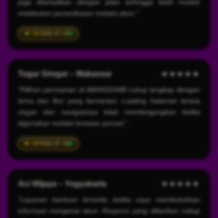
juga ditampilkan dengan jelas sehingga lebih mudah
melakukan pemeriksaan melalui akun."
2026-07-15
Togar Siregar – Makassar
★★★★★
"Pilihan permainan di ABANGDA88 cukup lengkap dengan
tema dan fitur yang bervariasi. Loading halaman terasa
ringan dan navigasinya tidak membingungkan ketika
digunakan melalui browser ponsel."
2026-07-19
Aci Wijaya – Yogyakarta
★★★★★
"Layanan bantuan tersedia ketika saya membutuhkan
informasi mengenai akun. Respons yang diberikan cukup