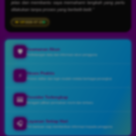
jelas dan membantu saya memahami langkah yang perlu
dilakukan tanpa proses yang berbelit-belit."
2026-07-23
Keamanan Akun
🛡️
Perlindungan data dan informasi akun pengguna
Akses Praktis
⚡
Proses daftar dan login mudah melalui berbagai perangkat
Provider Terlengkap
🎰
Beragam pilihan permainan resmi dan terbaru
Layanan Setiap Hari
🎧
Tim bantuan siap memberikan informasi kepada pengguna