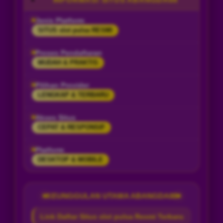
Jenis Platform
SITUS slot pulsa RESMI
Proses Pendaftaran
MUDAH & PRAKTIS
Pilihan Provider
LENGKAP & TERBARU
Akses Situs
CEPAT & RESPONSIF
Platform
DESKTOP & MOBILE
KEUNGGULAN UTAMA ABANGDA88
Link Daftar Situs slot pulsa Resmi Terbaru