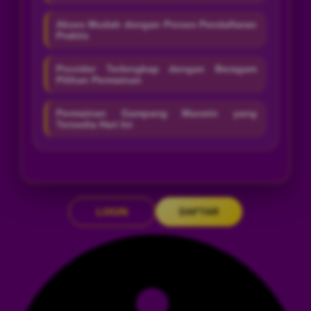
Akses Mudah dengan Proses Pendaftaran
Praktis
Provider Terlengkap dengan Beragam
Pilihan Permainan
Permainan Gampang Maxwin yang
Tersedia Hari Ini
LOGIN
DAFTAR