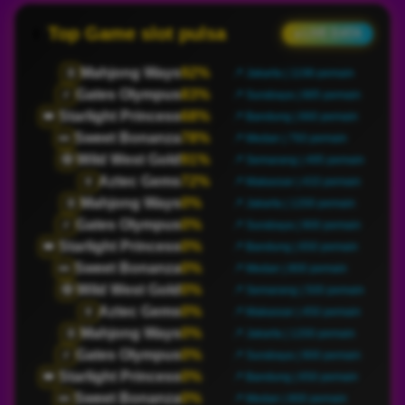
Top Game slot pulsa
● LIVE DATA
Mahjong Ways
92%
🀄
📍 Jakarta | 1198 pemain
Gates Olympus
83%
⚡
📍 Surabaya | 885 pemain
Starlight Princess
68%
👑
📍 Bandung | 660 pemain
Sweet Bonanza
78%
🍬
📍 Medan | 793 pemain
Wild West Gold
91%
🤠
📍 Semarang | 495 pemain
Aztec Gems
72%
🏺
📍 Makassar | 433 pemain
Mahjong Ways
0%
🀄
📍 Jakarta | 1200 pemain
Gates Olympus
0%
⚡
📍 Surabaya | 900 pemain
Starlight Princess
0%
👑
📍 Bandung | 650 pemain
Sweet Bonanza
0%
🍬
📍 Medan | 800 pemain
Wild West Gold
0%
🤠
📍 Semarang | 500 pemain
Aztec Gems
0%
🏺
📍 Makassar | 450 pemain
Mahjong Ways
0%
🀄
📍 Jakarta | 1200 pemain
Gates Olympus
0%
⚡
📍 Surabaya | 900 pemain
Starlight Princess
0%
👑
📍 Bandung | 650 pemain
Sweet Bonanza
0%
🍬
📍 Medan | 800 pemain