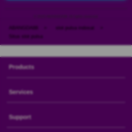
© 2026 ABANGDA88. All rights reserved.
ABANGDA88
>
slot pulsa indosat
>
Situs slot pulsa
Buka
Footer Navigation
Products
Buka
Services
Buka
Support
Buka