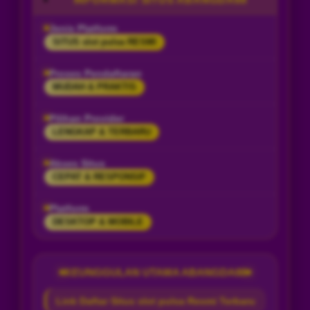
Jenis Platform
SITUS slot pulsa RESMI
Proses Pendaftaran
MUDAH & PRAKTIS
Pilihan Provider
LENGKAP & TERBARU
Akses Situs
CEPAT & RESPONSIF
Platform
DESKTOP & MOBILE
KEUNGGULAN UTAMA ABANGDA88
Link Daftar Situs slot pulsa Resmi Terbaru