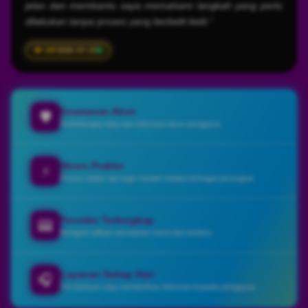
jelas dan membantu saya memahami langkah yang perlu
dilakukan tanpa proses yang berbelit-belit."
2026-07-23
Keamanan Akun
🛡️
Perlindungan data dan informasi akun pengguna
Akses Praktis
⚡
Proses daftar dan login mudah melalui berbagai perangkat
Provider Terlengkap
🎰
Beragam pilihan permainan resmi dan terbaru
Layanan Setiap Hari
🎧
Tim bantuan siap memberikan informasi kepada pengguna