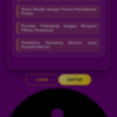
Akses Mudah dengan Proses Pendaftaran
Praktis
Provider Terlengkap dengan Beragam
Pilihan Permainan
Permainan Gampang Maxwin yang
Tersedia Hari Ini
LOGIN
DAFTAR