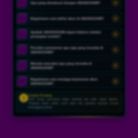
Apa yang dimaksud dengan ABANGDA88?
01
Bagaimana cara daftar akun di ABANGDA88?
02
Apakah ABANGDA88 dapat diakses melalui
03
perangkat mobile?
Provider permainan apa saja yang tersedia di
04
ABANGDA88?
Metode transaksi apa yang tersedia di
05
ABANGDA88?
Bagaimana cara menjaga keamanan akun
06
ABANGDA88?
Catatan Penting
!
Hasil setiap permainan dapat berbeda dan tidak dapat dijamin.
Tetapkan batas waktu serta dana dan gunakan layanan secara
bertanggung jawab.